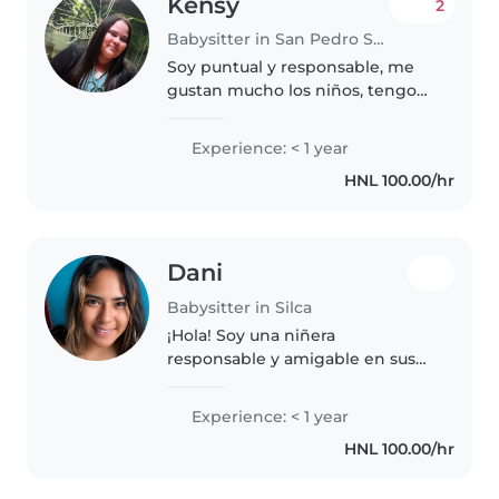
Kensy
2
Babysitter in San Pedro Sula
Soy puntual y responsable, me
gustan mucho los niños, tengo
mucha paciencia con ellos, me
agrada su compañía, soy
Experience: < 1 year
profesional graduada así que me
HNL 100.00/hr
gusta enseñarles y estar con
ellos..
Dani
Babysitter in Silca
¡Hola! Soy una niñera
responsable y amigable en sus
20s, apasionada por el cuidado
de niños en etapa de preescolar.
Experience: < 1 year
Aunque soy nueva en esto, estoy
HNL 100.00/hr
estudiando en la universidad y
tengo..