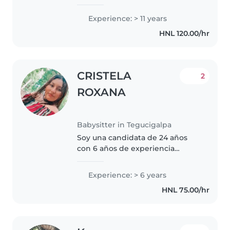
niños de todas las edades. Me
encanta dibujar, hacer
Experience: > 11 years
manualidades, música y juegos
HNL 120.00/hr
educativos. También preparo
comidas sencillas,..
CRISTELA
2
ROXANA
Babysitter in Tegucigalpa
Soy una candidata de 24 años
con 6 años de experiencia
cuidando niños, desde bebés
hasta preescolares. Soy una
Experience: > 6 years
persona responsable, amigable y
HNL 75.00/hr
paciente. Disfruto mucho
leyendo, escuchando..