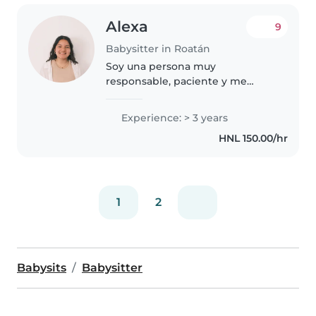
Alexa
9
Babysitter in Roatán
Soy una persona muy
responsable, paciente y me
encanta pasar tiempo con niños.
Tengo experiencia cuidando a
Experience: > 3 years
niños de diferentes edades y
HNL 150.00/hr
siempre busco que se sientan
seguros, acompañados..
1
2
Babysits
Babysitter