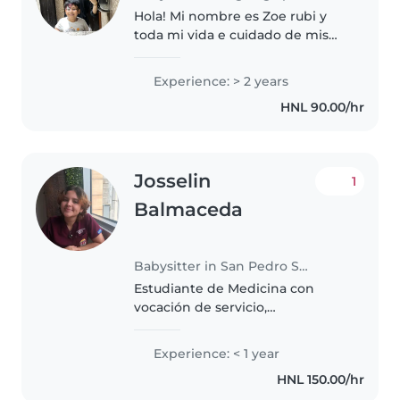
Hola! Mi nombre es Zoe rubi y
toda mi vida e cuidado de mis
hermanos/primos, e trabajado
como niñera de amistades.
Experience: > 2 years
Ayudo a los niños con sus tareas,
HNL 90.00/hr
se cocinar (hago snacks
saludables),..
Josselin
1
Balmaceda
Babysitter in San Pedro Sula
Estudiante de Medicina con
vocación de servicio,
responsable, cariñosa y con
experiencia en el cuidado de
Experience: < 1 year
niños. Me adapto con facilidad a
HNL 150.00/hr
diferentes rutinas familiares,