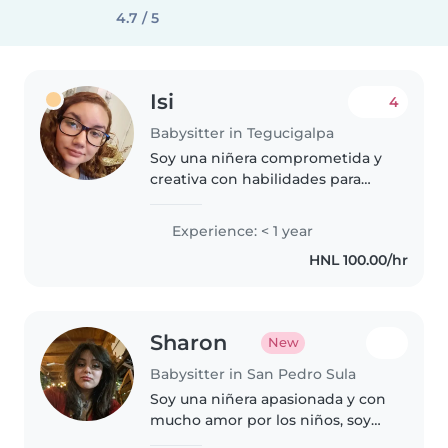
4.7 / 5
Isi
4
Babysitter in Tegucigalpa
Soy una niñera comprometida y
creativa con habilidades para
cuidar y entretener a los niños.
Disfruto mucho de leer cuentos,
Experience: < 1 year
hacer manualidades y ayudar
HNL 100.00/hr
con las tareas. Soy paciente..
Sharon
New
Babysitter in San Pedro Sula
Soy una niñera apasionada y con
mucho amor por los niños, soy
muy paciente, responsable y