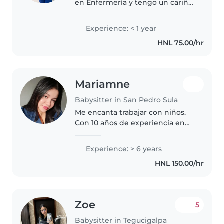
en Enfermería y tengo un cariño
muy especial por los niños. Me
considero una persona paciente,
Experience: < 1 year
amable y responsable, a quien le
HNL 75.00/hr
gusta cuidar, acompañar..
Mariamne
Babysitter in San Pedro Sula
Me encanta trabajar con niños.
Con 10 años de experiencia en
cuidados infantiles para todas las
edades porque he crecido
Experience: > 6 years
cuidando a todos mis hermanos.
HNL 150.00/hr
Además, tengo certificación..
Zoe
5
Babysitter in Tegucigalpa