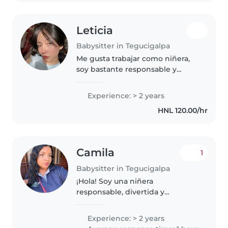
mantengo la..
Leticia
Babysitter in Tegucigalpa
Me gusta trabajar como niñera,
soy bastante responsable y
cuidadosa
Experience: > 2 years
HNL 120.00/hr
Camila
1
Babysitter in Tegucigalpa
¡Hola! Soy una niñera
responsable, divertida y
amigable con 2 años de
experiencia cuidando niños de
Experience: > 2 years
todas las edades. Me encanta