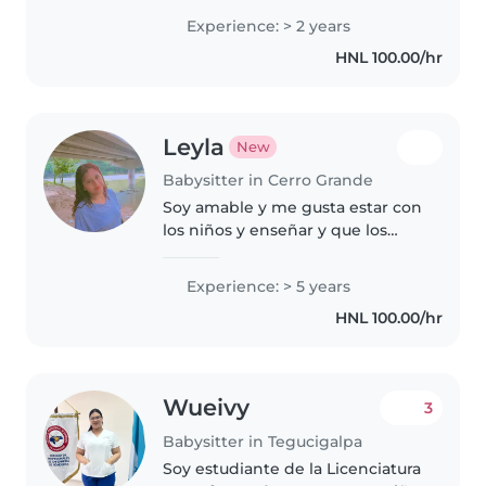
creativa, me encanta sacar cada
Experience: > 2 years
día una idea nueva de juego o
HNL 100.00/hr
aprendizaje para ellos. Estudio..
Leyla
New
Babysitter in Cerro Grande
Soy amable y me gusta estar con
los niños y enseñar y que los
niños aprendan mucho y que
sean muy felices
Experience: > 5 years
HNL 100.00/hr
Wueivy
3
Babysitter in Tegucigalpa
Soy estudiante de la Licenciatura