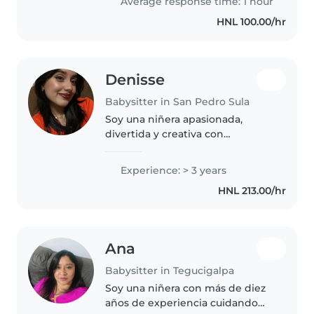
Average response time: 1 hour
leerles cuentos, cantar y ayudar
HNL 100.00/hr
con las tareas. También..
Denisse
Babysitter in San Pedro Sula
Soy una niñera apasionada,
divertida y creativa con
experiencia de 3 años cuidando
bebés, preescolares, niños
Experience: > 3 years
pequeños y escolares. Me
HNL 213.00/hr
encantan las manualidades, la
música y los juegos,..
Ana
Babysitter in Tegucigalpa
Soy una niñera con más de diez
años de experiencia cuidando