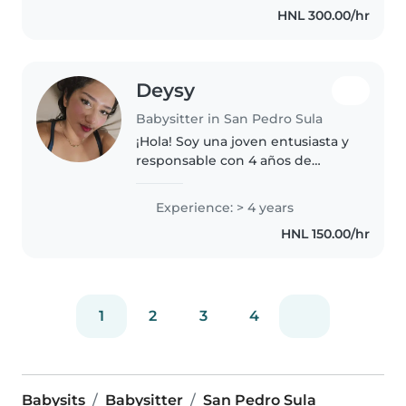
HNL 300.00/hr
abierta..
Deysy
Babysitter in San Pedro Sula
¡Hola! Soy una joven entusiasta y
responsable con 4 años de
experiencia cuidando niños de
todas las edades. Me encanta
Experience: > 4 years
leer cuentos, hacer
HNL 150.00/hr
manualidades y jugar con los
niños. También..
1
2
3
4
Babysits
Babysitter
San Pedro Sula