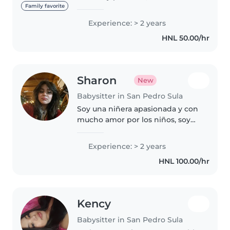
experiencia en el cuidado de
Family favorite
niños. Me encargo de brindar un
Experience: > 2 years
ambiente seguro y de confianza,
HNL 50.00/hr
ayudando con su alimentación,
higiene,..
Sharon
New
Babysitter in San Pedro Sula
Soy una niñera apasionada y con
mucho amor por los niños, soy
muy paciente, responsable y
creativa, me encanta sacar cada
Experience: > 2 years
día una idea nueva de juego o
HNL 100.00/hr
aprendizaje para ellos. Estudio..
Kency
Babysitter in San Pedro Sula