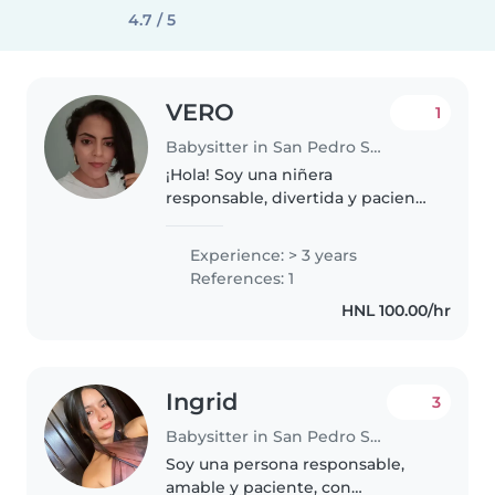
4.7 / 5
VERO
1
Babysitter in San Pedro Sula
¡Hola! Soy una niñera
responsable, divertida y paciente
en sus 30s, con 3 años de
experiencia cuidando bebés.
Experience: > 3 years
Tengo mi bachillerato y me
References: 1
encanta jugar con los niños.
HNL 100.00/hr
También estoy..
Ingrid
3
Babysitter in San Pedro Sula
Soy una persona responsable,
amable y paciente, con