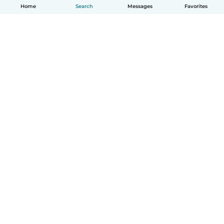
Home
Search
Messages
Favorites
English
How it works
Help
Terms & Privacy
Pricing
Company details
Babysits for Work
Community standards
© Babysits B.V.