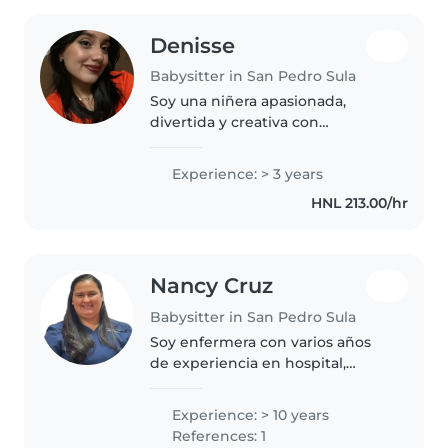
Denisse
Babysitter in San Pedro Sula
Soy una niñera apasionada,
divertida y creativa con
experiencia de 3 años cuidando
bebés, preescolares, niños
Experience: > 3 years
pequeños y escolares. Me
HNL 213.00/hr
encantan las manualidades, la
música y los juegos,..
Nancy Cruz
Babysitter in San Pedro Sula
Soy enfermera con varios años
de experiencia en hospital,
clínica y ONG soy esposa y mamá
de 2 niños, me gusta la música,
Experience: > 10 years
decorar, soy una persona con
References: 1
bastante disponibilidad y