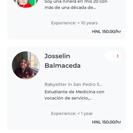
Soy una niñera en mis 20 con
más de una década de
experiencia cuidando niños
pequeños y adolescentes. Me
Experience: > 10 years
encanta preparar meriendas,
HNL 150.00/hr
ayudar con tareas escolares y
leer cuentos. Comparto..
Josselin
1
Balmaceda
Babysitter in San Pedro Sula
Estudiante de Medicina con
vocación de servicio,
responsable, cariñosa y con
experiencia en el cuidado de
Experience: < 1 year
niños. Me adapto con facilidad a
HNL 150.00/hr
diferentes rutinas familiares,
mantengo la..