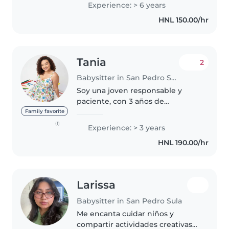
Experience: > 6 years
cuidando a todos mis hermanos.
HNL 150.00/hr
Además, tengo certificación..
Tania
2
Babysitter in San Pedro Sula
Soy una joven responsable y
paciente, con 3 años de
experiencia en el cuidado de
Family favorite
niños de todas las edades,
(1)
Experience: > 3 years
incluyendo bebés, preescolares,
HNL 190.00/hr
escolares y adolescentes. Tengo
experiencia..
Larissa
Babysitter in San Pedro Sula
Me encanta cuidar niños y
compartir actividades creativas