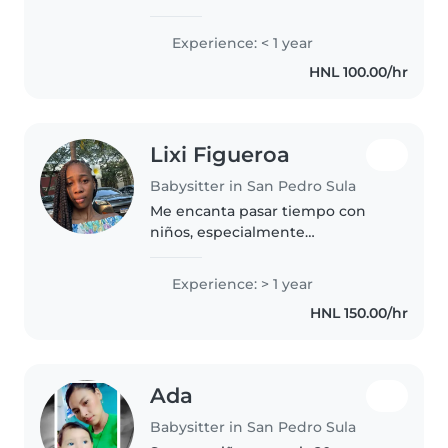
como dibujar y manualidades.
Bilingüe en español e inglés,
Experience: < 1 year
puedo ayudar con tareas
HNL 100.00/hr
escolares y me llevo bien con
mascotas...
Lixi Figueroa
Babysitter in San Pedro Sula
Me encanta pasar tiempo con
niños, especialmente
organizando juegos. Estudio
educación física y tengo
Experience: > 1 year
experiencia cuidando bebés,
HNL 150.00/hr
niños pequeños y preescolares.
Me ofrezco a ayudar..
Ada
Babysitter in San Pedro Sula