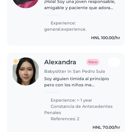
¡Hola! Soy una joven responsable,
amigable y paciente que adora
trabajar con niños. Tengo
experiencia cuidando bebés y
Experience:
niños pequeños. Me encanta la
general.experience.
música Estoy disponible para
HNL 100.00/hr
cuidar..
Alexandra
New
Babysitter in San Pedro Sula
Soy alguien timida al principio
pero con los niños me
desenvuelvo muy rápido, tengo
hermanos menores asi que me
Experience: > 1 year
encargue de cuidarlos toda mi
Constancia de Antecedentes
vida, me gusta mucho dibujar y
Penales
la música..
References: 2
HNL 70.00/hr