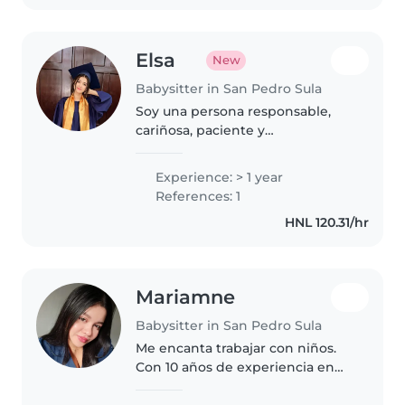
Elsa
New
Babysitter in San Pedro Sula
Soy una persona responsable,
cariñosa, paciente y
comprometida con el cuidado
de los niños. Me gusta crear un
Experience: > 1 year
ambiente seguro, tranquilo y
References: 1
divertido donde los pequeños
HNL 120.31/hr
puedan sentirse..
Mariamne
Babysitter in San Pedro Sula
Me encanta trabajar con niños.
Con 10 años de experiencia en
cuidados infantiles para todas las
edades porque he crecido