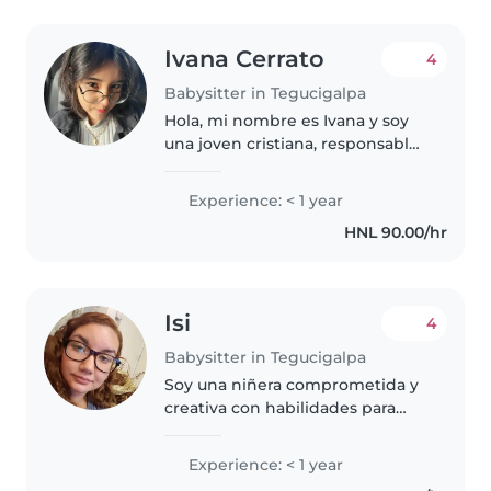
Ivana Cerrato
4
Babysitter in Tegucigalpa
Hola, mi nombre es Ivana y soy
una joven cristiana, responsable,
paciente y con muchos valores.
Me encanta compartir tiempo
Experience: < 1 year
con niños, jugar con ellos,
HNL 90.00/hr
ayudarles con sus tareas, y..
Isi
4
Babysitter in Tegucigalpa
Soy una niñera comprometida y
creativa con habilidades para
cuidar y entretener a los niños.
Disfruto mucho de leer cuentos,
Experience: < 1 year
hacer manualidades y ayudar