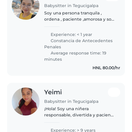
Babysitter in Tegucigalpa
Soy una persona tranquila ,
ordena , paciente ,amorosa y soy
confiable .🥹
Experience: < 1 year
Constancia de Antecedentes
Penales
Average response time: 19
minutes
HNL 80.00/hr
Yeimi
Babysitter in Tegucigalpa
¡Hola! Soy una niñera
responsable, divertida y paciente
con 9 años de experiencia
cuidando niños de todas las
Experience: > 9 years