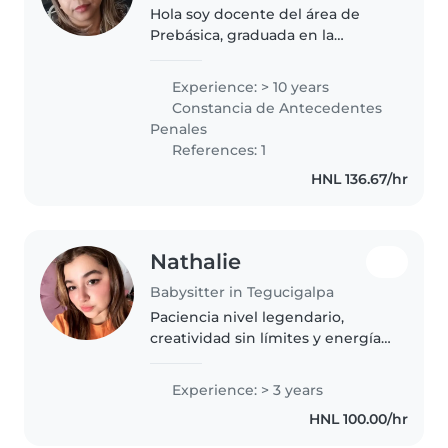
Hola soy docente del área de
Prebásica, graduada en la
UPNFM. Con más de 10 años con
el trato de niños y padres de
Experience: > 10 years
familia, estoy en busca de una
Constancia de Antecedentes
vacante de medio tiempo
Penales
jornada vespertina..
References: 1
HNL 136.67/hr
Nathalie
Babysitter in Tegucigalpa
Paciencia nivel legendario,
creatividad sin límites y energía
suficiente para seguirle el ritmo a
los más pequeños.
Experience: > 3 years
HNL 100.00/hr