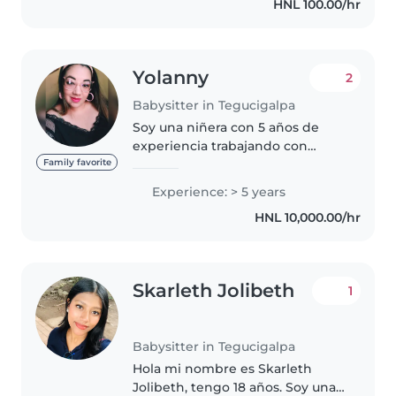
HNL 100.00/hr
con las tareas. Soy paciente..
Yolanny
2
Babysitter in Tegucigalpa
Soy una niñera con 5 años de
experiencia trabajando con
niños de todas las edades, desde
Family favorite
bebés hasta adolescentes.
Experience: > 5 years
Además, tengo experiencia
HNL 10,000.00/hr
cuidando a niños con
necesidades especiales,..
Skarleth Jolibeth
1
Babysitter in Tegucigalpa
Hola mi nombre es Skarleth
Jolibeth, tengo 18 años. Soy una