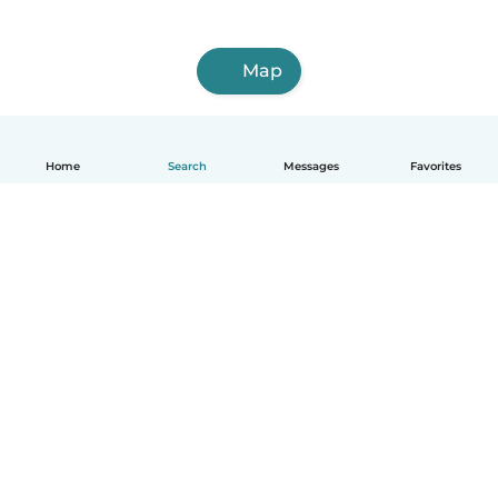
Map
Home
Search
Messages
Favorites
English
How it works
Help
Terms & Privacy
Pricing
Company details
Babysits for Work
Community standards