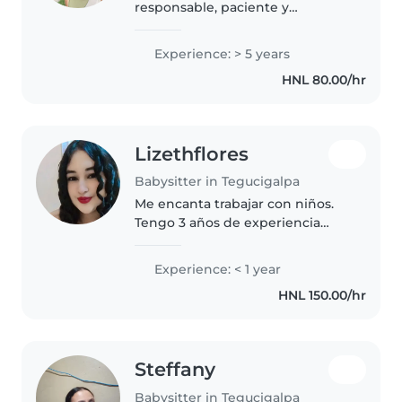
responsable, paciente y
deportista con 5 años de
experiencia cuidando niños de
Experience: > 5 years
todas las edades. Me encanta
HNL 80.00/hr
dibujar, leer, hacer
manualidades, tocar música y..
Lizethflores
Babysitter in Tegucigalpa
Me encanta trabajar con niños.
Tengo 3 años de experiencia
cuidando niños, principalmente
bebés y niños pequeños.
Experience: < 1 year
También tengo experiencia con
HNL 150.00/hr
niños con necesidades
especiales, en..
Steffany
Babysitter in Tegucigalpa