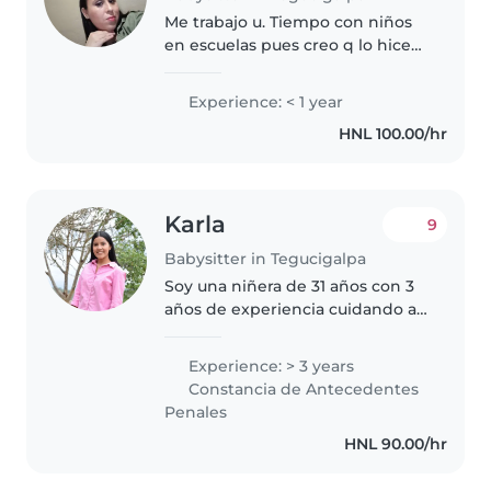
Me trabajo u. Tiempo con niños
en escuelas pues creo q lo hice
bien mis niños me siguen
queriendo esperando q regrese
Experience: < 1 year
me gusta tratar con empatía a
HNL 100.00/hr
los niños
Karla
9
Babysitter in Tegucigalpa
Soy una niñera de 31 años con 3
años de experiencia cuidando a
niños de entre 1 y 10 años. Soy
una persona responsable,
Experience: > 3 years
creativa y amigable que disfruta
Constancia de Antecedentes
de pasar tiempo con los niños...
Penales
HNL 90.00/hr