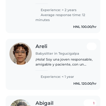
joven Responsable, honrada,
cariñosa con los niños y graciosa.
Experience: > 2 years
Average response time: 12
minutes
HNL 100.00/hr
Areli
Babysitter in Tegucigalpa
¡Hola! Soy una joven responsable,
amigable y paciente, con un
bachillerato en artes gráficas.
Aunque recién empiezo en el
Experience: < 1 year
cuidado de niños, me encanta
HNL 120.00/hr
interactuar con niños en edad..
Abigail
1