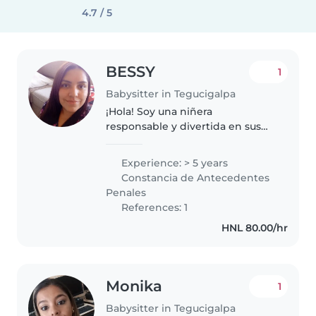
4.7 / 5
BESSY
1
Babysitter in Tegucigalpa
¡Hola! Soy una niñera
responsable y divertida en sus
20s con 5 años de experiencia
cuidando bebés, niños pequeños
Experience: > 5 years
y niños en edad preescolar.
Constancia de Antecedentes
Tengo experiencia con niños con
Penales
necesidades..
References: 1
HNL 80.00/hr
Monika
1
Babysitter in Tegucigalpa