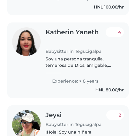
edades. Me encanta dibujar, leer
HNL 100.00/hr
cuentos, hacer manualidades,
tocar música..
Katherin Yaneth
4
Babysitter in Tegucigalpa
Soy una persona tranquila,
temerosa de Dios, amigable,
honesta que ama los niños
tengo 1 hermano el cual cuide
Experience: > 8 years
desde los 6 meses, cumplió 18
HNL 80.00/hr
años y super que lo eduque bien,
tambien..
Jeysi
2
Babysitter in Tegucigalpa
¡Hola! Soy una niñera