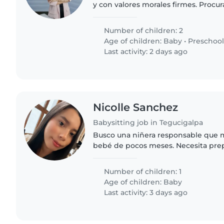
y con valores morales firmes. Procu
priorizar a la familia.
Number of children: 2
Age of children:
Baby
•
Preschool
Last activity: 2 days ago
Nicolle Sanchez
Babysitting job in Tegucigalpa
Busco una niñera responsable que 
bebé de pocos meses. Necesita prep
algún puré sencillo. Agradezco expe
tranquilos y juguetones. Contactadm
Number of children: 1
Age of children:
Baby
Last activity: 3 days ago