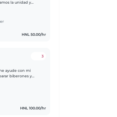
ramos la unidad y
er
HNL 50.00/hr
3
me ayude con mi
arar biberones y
riencia con niños
e..
HNL 100.00/hr