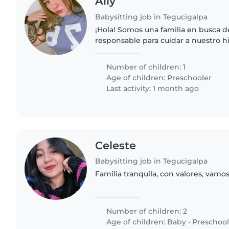
Ally
Babysitting job in Tegucigalpa
¡Hola! Somos una familia en busca d
responsable para cuidar a nuestro hi
inteligente, independiente y tranqu
que te unieras a nosotros..
Number of children: 1
Age of children:
Preschooler
Last activity: 1 month ago
Celeste
Babysitting job in Tegucigalpa
Familia tranquila, con valores, vamos 
Number of children: 2
Age of children:
Baby
•
Preschool