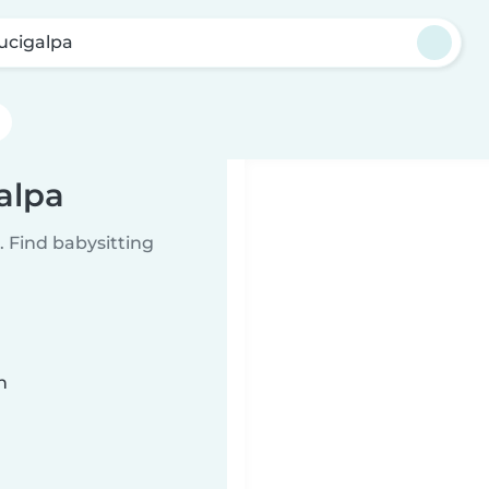
ucigalpa
alpa
 Find babysitting
n