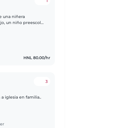
1
e una niñera
jo, un niño preescolar
ilo. Nos encantaría
HNL 80.00/hr
3
a iglesia en familia..
er