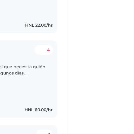
HNL 22.00/hr
4
al que necesita quién
lgunos días.
e 2 días, que sea muy
HNL 60.00/hr