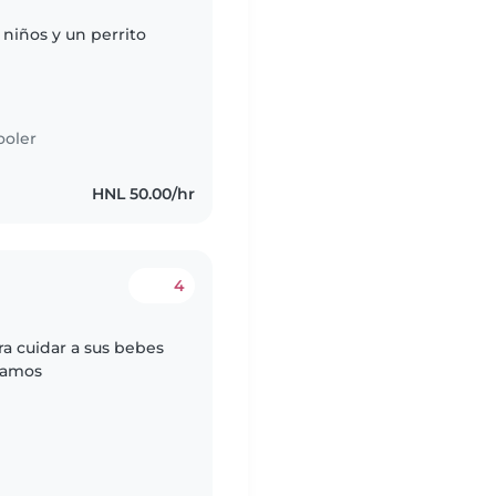
 niños y un perrito
ooler
HNL 50.00/hr
4
a cuidar a sus bebes
jamos