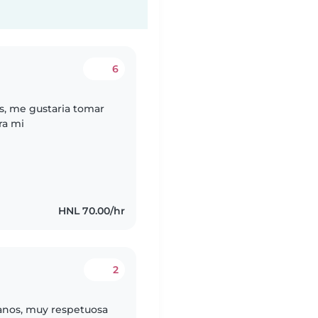
6
, me gustaria tomar
ra mi
HNL 70.00/hr
2
ianos, muy respetuosa