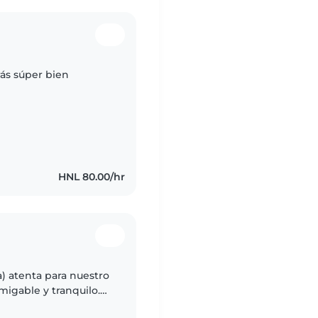
rás súper bien
HNL 80.00/hr
) atenta para nuestro
igable y tranquilo.
onde le esperará un