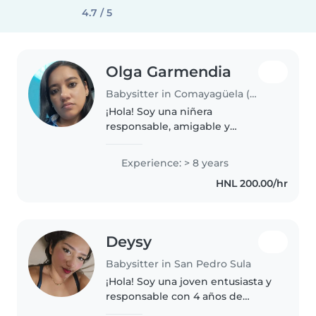
4.7 / 5
Olga Garmendia
Babysitter in Comayagüela (Departamento de Francisco Morazán)
¡Hola! Soy una niñera
responsable, amigable y
empática en sus 30s con 8 años
de experiencia cuidando niños
Experience: > 8 years
desde los 1 hasta los 10 años.
HNL 200.00/hr
Tengo una licenciatura en
pedagogía y me encanta..
Deysy
Babysitter in San Pedro Sula
¡Hola! Soy una joven entusiasta y
responsable con 4 años de
experiencia cuidando niños de