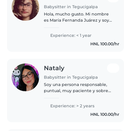
Babysitter in Tegucigalpa
Hola, mucho gusto. Mi nombre
es María Fernanda Juárez y soy
estudiante universitaria de la
Licenciatura en Psicología. Me
Experience: < 1 year
considero una persona
HNL 100.00/hr
responsable, paciente y muy
dedicada...
Nataly
Babysitter in Tegucigalpa
Soy una persona responsable,
puntual, muy paciente y sobre
todo amigable.
Experience: > 2 years
HNL 100.00/hr