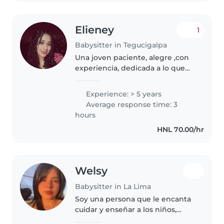
leerles..
Elieney
1
Babysitter in Tegucigalpa
Una joven paciente, alegre ,con
experiencia, dedicada a lo que
me pidan y activa ,empatica
cuidando con amor ,haciendo
Experience: > 5 years
demas labores si es necesario.
Average response time: 3
hours
HNL 70.00/hr
Welsy
Babysitter in La Lima
Soy una persona que le encanta
cuidar y enseñar a los niños,
disfruto enseñarles a desarrollar