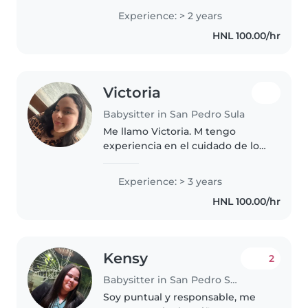
su imaginación, apoyarlos
Experience: > 2 years
emocionalmente, soy una
HNL 100.00/hr
persona honesta, responsable,
empatica..
Victoria
Babysitter in San Pedro Sula
Me llamo Victoria. M tengo
experiencia en el cuidado de los
más pequeños, garantizando su
seguridad y diversión con
Experience: > 3 years
actividades creativas.
HNL 100.00/hr
Kensy
2
Babysitter in San Pedro Sula
Soy puntual y responsable, me