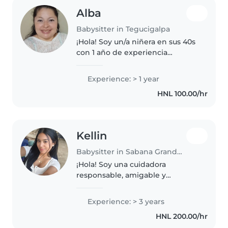
Alba
Babysitter in Tegucigalpa
¡Hola! Soy un/a niñera en sus 40s
con 1 año de experiencia
cuidando niños en edad
preescolar y adolescentes. Me
Experience: > 1 year
encanta leerles cuentos y hacer
HNL 100.00/hr
manualidades. Estoy cómoda
cocinando..
Kellin
Babysitter in Sabana Grande (Municipio de Ojojona)
¡Hola! Soy una cuidadora
responsable, amigable y
habladora en sus 20s con 3 años
de experiencia cuidando niños
Experience: > 3 years
en edad de preescolar, jardín de
HNL 200.00/hr
infantes y primaria. Me encanta