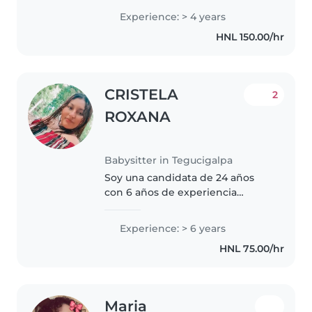
todas las edades. Me encanta
Experience: > 4 years
leer cuentos, hacer
HNL 150.00/hr
manualidades y jugar con los
niños. También..
CRISTELA
2
ROXANA
Babysitter in Tegucigalpa
Soy una candidata de 24 años
con 6 años de experiencia
cuidando niños, desde bebés
hasta preescolares. Soy una
Experience: > 6 years
persona responsable, amigable y
HNL 75.00/hr
paciente. Disfruto mucho
leyendo, escuchando..
Maria