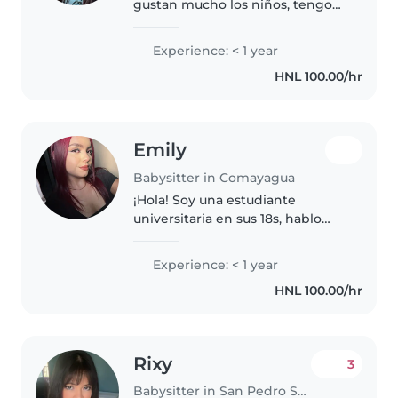
gustan mucho los niños, tengo
mucha paciencia con ellos, me
agrada su compañía, soy
Experience: < 1 year
profesional graduada así que me
HNL 100.00/hr
gusta enseñarles y estar con
ellos..
Emily
Babysitter in Comayagua
¡Hola! Soy una estudiante
universitaria en sus 18s, hablo
español e inglés y estoy
emocionada de comenzar mi
Experience: < 1 year
aventura como niñera. Tengo
HNL 100.00/hr
experiencia cuidando niños en
edad escolar..
Rixy
3
Babysitter in San Pedro Sula