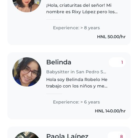
¡Hola, criaturitas del señor! Mi
nombre es Rixy López pero los
bebés pueden llamarme como
quieran. He querido aplicar a
Experience: > 8 years
este puesto ya que considero
HNL 50.00/hr
tener las aptitudes y cualidades..
Belinda
1
Babysitter in San Pedro Sula
Hola soy Belinda Robelo He
trabajo con los niños y me
encanta , desde bebes hasta
niños en primaria, he dado
Experience: > 6 years
tutorias , estimulacion temprano
HNL 140.00/hr
he trabajos con niños autistas y
tdah..
Paola Laínez
8