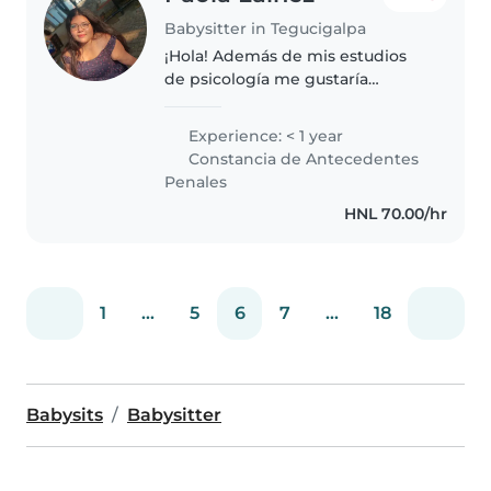
Babysitter in Tegucigalpa
¡Hola! Además de mis estudios
de psicología me gustaría
trabajar como niñera. Cuento con
experiencia cuidando a mis
Experience: < 1 year
primos e hijos de familia y
Constancia de Antecedentes
amigos, además que me encanta
Penales
pasar..
HNL 70.00/hr
1
...
5
6
7
...
18
Babysits
Babysitter