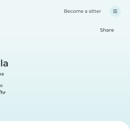
Become a sitter
Share
la
pa
te
/hr