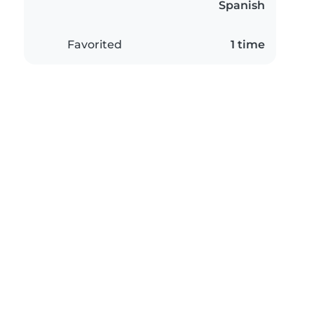
Spanish
Favorited
1 time