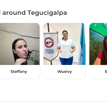
d around Tegucigalpa
Steffany
Wueivy
E